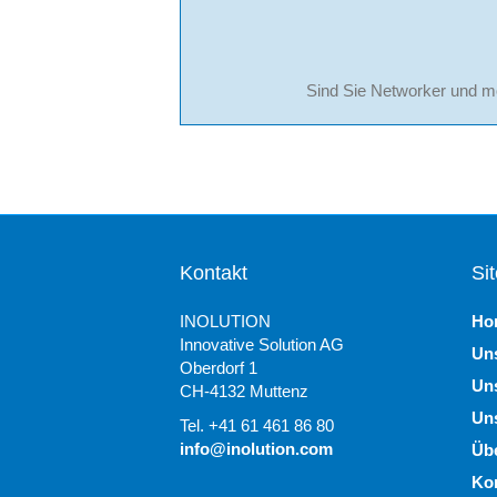
Sind Sie Networker und mö
Kontakt
Si
INOLUTION
Ho
Innovative Solution AG
Un
Oberdorf 1
Un
CH-4132 Muttenz
Un
Tel. +41 61 461 86 80
info@inolution.com
Üb
Ko