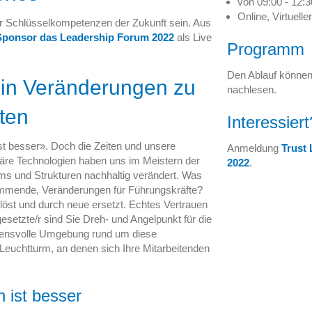
von 09:00 - 12:
Online, Virtuell
der Schlüsselkompetenzen der Zukunft sein. Aus
 Sponsor das Leadership Forum 2022
als Live
Programm
Den Ablauf können
in Veränderungen zu
nachlesen.
iten
Interessiert
 ist besser». Doch die Zeiten und unsere
Anmeldung
Trust
näre Technologien haben uns im Meistern der
2022
.
ms und Strukturen nachhaltig verändert. Was
ommende, Veränderungen für Führungskräfte?
st und durch neue ersetzt. Echtes Vertrauen
esetzte/r sind Sie Dreh- und Angelpunkt für die
uensvolle Umgebung rund um diese
 Leuchtturm, an denen sich Ihre Mitarbeitenden
n ist besser