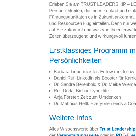
Erleben Sie am TRUST LEADERSHIP – L
Persönlichkeiten, die Ihnen konkret und einl
Führungsqualitäten es in Zukunft ankommt, w
und Ressourcen klug einteilen. Denn nur we
auf Sie zukommt und was von Ihnen erwarte
Zeiten überzeugend und wirkungsvoll führen
Erstklassiges Programm mi
Persönlichkeiten
Barbara Liebermeister: Follow me, follow 
Daniel Ruf: LinkedIn als Booster für Karr
Dr. Sandra Berenbold & Dr. Meike Wiema
Rolf Duda: Biohack your life
Anja Förster: Zeit zum Umdenken
Dr. Matthias Hettl: Everyone needs a Co
Weitere Infos
Alles Wissenswerte über
Trust Leadershi
der
Veranstaltungsseite
oder im
PDF-Flye