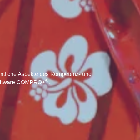
ämtliche Aspekte des Kompetenz- und
®
Software COMPRO+
.